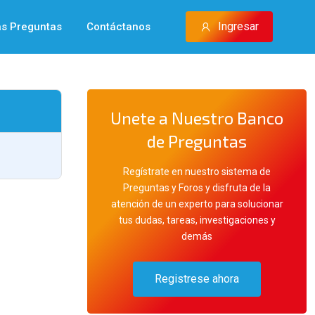
Ingresar
as Preguntas
Contáctanos
Unete a Nuestro Banco
de Preguntas
Regístrate en nuestro sistema de
Preguntas y Foros y disfruta de la
atención de un experto para solucionar
tus dudas, tareas, investigaciones y
demás
Registrese ahora