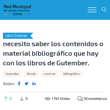
Libro Crónicas
necesito saber los contenidos o
material bibliográfico que hay
con los libros de Gutember.
Gutember
librosb
cronicas
bibliográfico
Redes
0
0
1763 Vistas
0
Comentarios